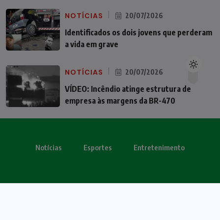
NOTÍCIAS
20/07/2026
Identificados os dois jovens que perderam
a vida em grave
NOTÍCIAS
20/07/2026
VÍDEO: Incêndio atinge estrutura de
empresa às margens da BR-470
Notícias
Esportes
Entretenimento
Todos os direitos reservados - OBV 2024