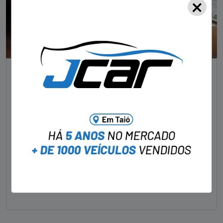
×
NOTÍCIAS
Foragido pela morte de delegado aposentado
em bar morre em confronto com a polícia em SC
STAFF - OBV
29/01/2023
Um dos dois foragidos investigados pelo latrocínio de
um delegado aposentado em um bar de Criciúma, no
Sul catarinense, foi