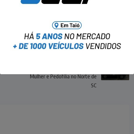
NEXT
Quatro Homens Presos por
Suspeita de Violência contra
Mulher e Pedofilia no Norte de
SC