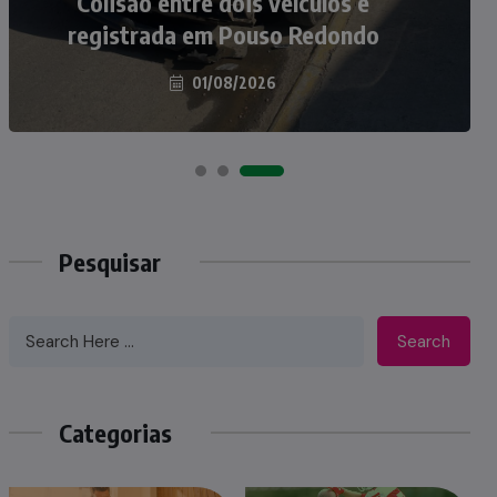
atropelados na BR-470 em Pouso
Colisão entre dois veículos é
registrada em Pouso Redondo
Redondo
04/08/2026
01/08/2026
Pesquisar
Search
Categorias