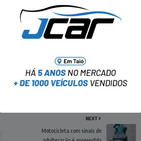
NEXT
Motocicleta com sinais de
adulteração é apreendida