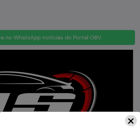
a no WhatsApp notícias do Portal OBV.
×