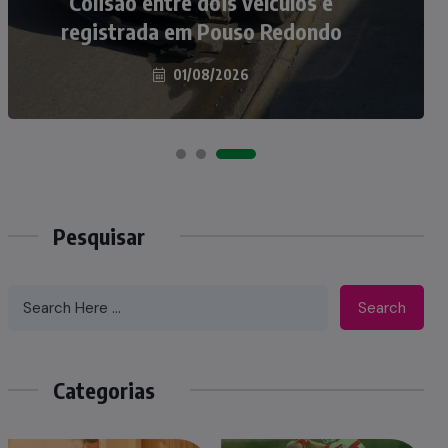
atropelados na BR-470 em Pouso
Colisão entre dois veículos é
registrada em Pouso Redondo
Redondo
04/08/2026
01/08/2026
Pesquisar
Search
Categorias