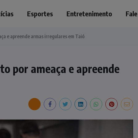
ícias
Esportes
Entretenimento
Fal
eaça e apreende armas irregulares em Taió
eito por ameaça e apreende