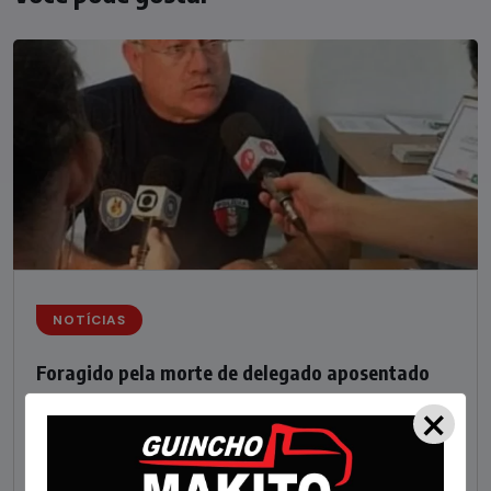
NOTÍCIAS
Foragido pela morte de delegado aposentado
×
em bar morre em confronto com a polícia em SC
STAFF - OBV
29/01/2023