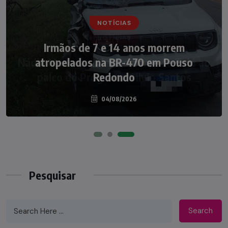
NOTÍCIAS
NOTÍCIAS
Irmãos de 7 e 14 anos morrem
Nádia Menegazzi leva o nome de Taió ao
atropelados na BR-470 em Pouso
palco do Programa Silvio Santos
Redondo
04/08/2026
07/08/2026
Pesquisar
Search