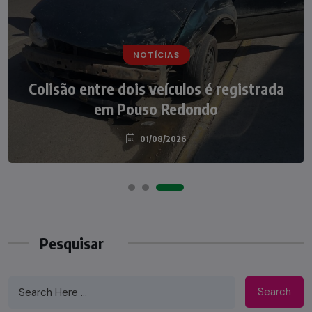
NOTÍCIAS
NOTÍCIAS
Irmãos de 7 e 14 anos morrem
Colisão entre dois veículos é registrada
atropelados na BR-470 em Pouso
em Pouso Redondo
Redondo
04/08/2026
01/08/2026
Pesquisar
Search