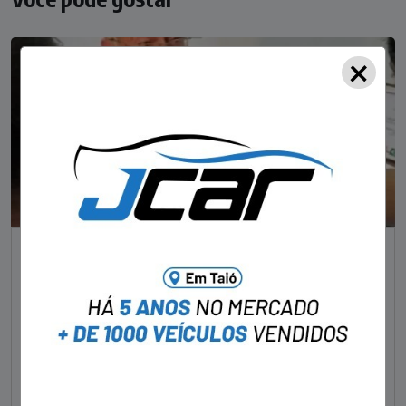
×
NOTÍCIAS
Foragido pela morte de delegado aposentado
em bar morre em confronto com a polícia em SC
STAFF - OBV
29/01/2023