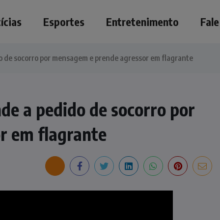
ícias
Esportes
Entretenimento
Fal
do de socorro por mensagem e prende agressor em flagrante
nde a pedido de socorro por
r em flagrante