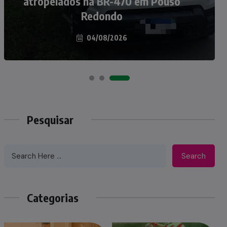
atropelados na BR-470 em Pouso
Taió ao palco do Programa Silvio
Redondo
Santos
04/08/2026
07/08/2026
Pesquisar
Search
Categorias