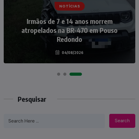
NOTÍCIAS
NOTÍCIAS
Irmãos de 7 e 14 anos morrem
Nádia Menegazzi leva o nome de Taió ao
atropelados na BR-470 em Pouso
palco do Programa Silvio Santos
Redondo
04/08/2026
07/08/2026
Pesquisar
Search