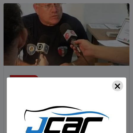
×
NOTÍCIAS
Foragido pela morte de delegado aposentado
em bar morre em confronto com a polícia em SC
STAFF - OBV
29/01/2023
Um dos dois foragidos investigados pelo latrocínio de