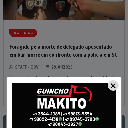
NOTÍCIAS
Foragido pela morte de delegado aposentado
em bar morre em confronto com a polícia em SC
STAFF - OBV
29/01/2023
Um dos dois foragidos investigados pelo latrocínio de
×
um delegado aposentado em um bar de Criciúma, no
Sul catarinense, foi