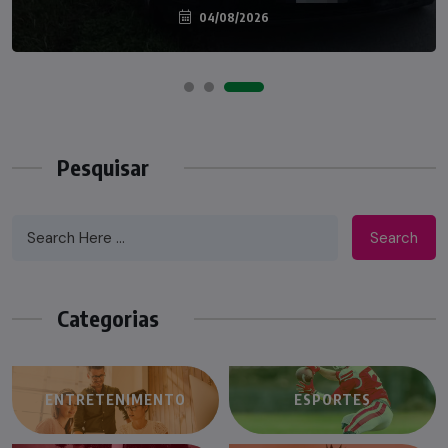
04/08/2026
07/08/2026
Pesquisar
Search
Categorias
ENTRETENIMENTO
ESPORTES