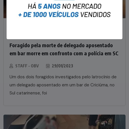
NOTÍCIAS
Foragido pela morte de delegado aposentado
em bar morre em confronto com a polícia em SC
STAFF - OBV
29/01/2023
Um dos dois foragidos investigados pelo latrocínio de
um delegado aposentado em um bar de Criciúma, no
Sul catarinense, foi