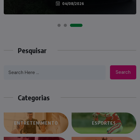
04/08/2026
07/08/2026
Pesquisar
Search
Categorias
ENTRETENIMENTO
ESPORTES