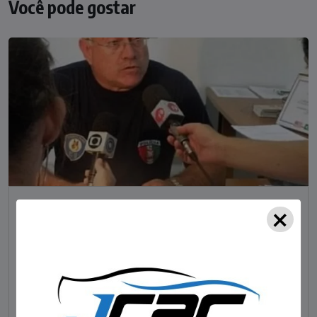
Você pode gostar
×
NOTÍCIAS
Foragido pela morte de delegado aposentado
em bar morre em confronto com a polícia em SC
STAFF - OBV
29/01/2023