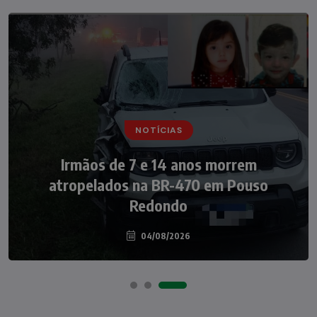
NOTÍCIAS
NOTÍCIAS
Irmãos de 7 e 14 anos morrem
Nádia Menegazzi leva o nome de Taió ao
atropelados na BR-470 em Pouso
palco do Programa Silvio Santos
Redondo
04/08/2026
07/08/2026