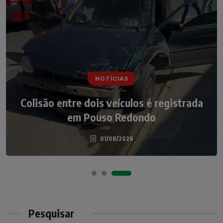
NOTÍCIAS
NOTÍCIAS
Irmãos de 7 e 14 anos morrem
Colisão entre dois veículos é registrada
atropelados na BR-470 em Pouso
em Pouso Redondo
Redondo
04/08/2026
01/08/2026
Pesquisar