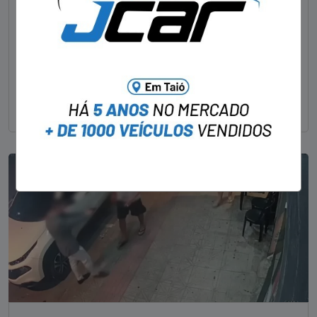
em bar morre em confronto com a polícia em SC
STAFF - OBV
29/01/2023
Um dos dois foragidos investigados pelo latrocínio de
um delegado aposentado em um bar de Criciúma, no
Sul catarinense, foi