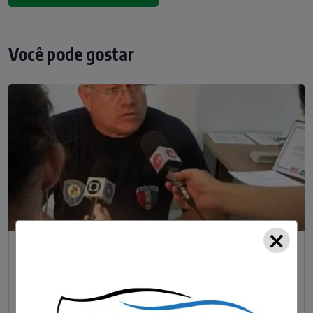
Você pode gostar
×
NOTÍCIAS
Foragido pela morte de delegado aposentado