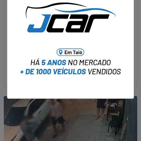
NOTÍCIAS
Foragido pela morte de delegado aposentado
em bar morre em confronto com a polícia em SC
STAFF - OBV
29/01/2023
Um dos dois foragidos investigados pelo latrocínio de
um delegado aposentado em um bar de Criciúma, no
Sul catarinense, foi