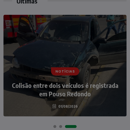
Últimas
NOTÍCIAS
NOTÍCIAS
Irmãos de 7 e 14 anos morrem
Colisão entre dois veículos é registrada
atropelados na BR-470 em Pouso
em Pouso Redondo
Redondo
04/08/2026
01/08/2026