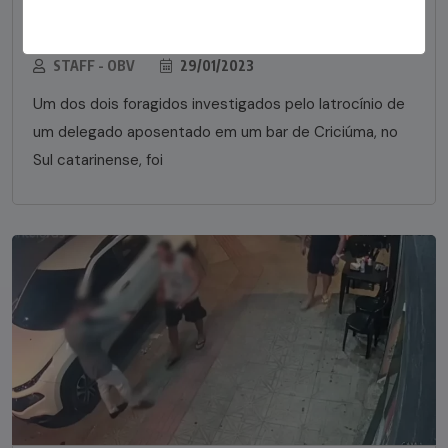
em bar morre em confronto com a polícia em SC
STAFF - OBV
29/01/2023
Um dos dois foragidos investigados pelo latrocínio de
um delegado aposentado em um bar de Criciúma, no
Sul catarinense, foi