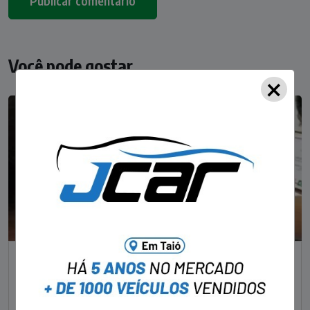
Você pode gostar
×
NOTÍCIAS
Foragido pela morte de delegado aposentado