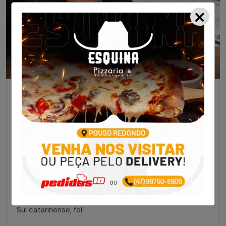
×
NOTÍCIAS
Foragido pela morte de delegado aposentado
em bar morre em confronto com a polícia em SC
STAFF - OBV
29/01/2023
Um dos dois foragidos investigados pelo latrocínio de
um delegado aposentado em um bar de Criciúma, no
Sul catarinense, foi