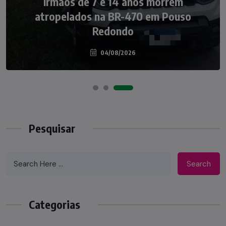
Irmãos de 7 e 14 anos morrem
Nádia Menegazzi leva o nome de Taió ao
atropelados na BR-470 em Pouso
palco do Programa Silvio Santos
Redondo
04/08/2026
07/08/2026
Pesquisar
Search
Categorias