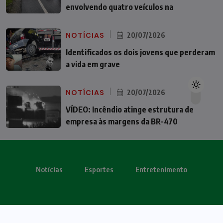
envolvendo quatro veículos na
NOTÍCIAS
20/07/2026
Identificados os dois jovens que perderam
a vida em grave
NOTÍCIAS
20/07/2026
VÍDEO: Incêndio atinge estrutura de
empresa às margens da BR-470
Notícias
Esportes
Entretenimento