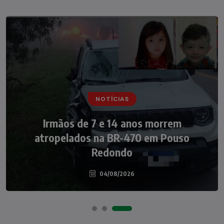
NOTÍCIAS
NOTÍCIAS
Irmãos de 7 e 14 anos morrem
Nádia Menegazzi leva o nome de Taió ao
atropelados na BR-470 em Pouso
palco do Programa Silvio Santos
Redondo
04/08/2026
07/08/2026