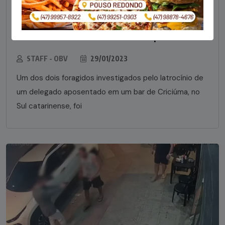
Foragido pela morte de delegado aposentado
em bar morre em confronto com a polícia em SC
STAFF - OBV
29/01/2023
Um dos dois foragidos investigados pelo latrocínio de
um delegado aposentado em um bar de Criciúma, no
Sul catarinense, foi