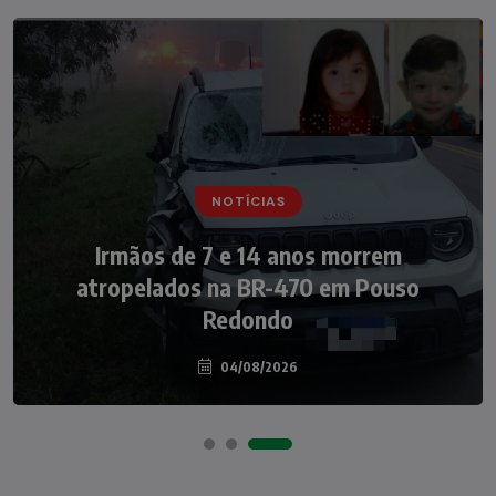
NOTÍCIAS
NOTÍCIAS
Irmãos de 7 e 14 anos morrem
Nádia Menegazzi leva o nome de Taió ao
atropelados na BR-470 em Pouso
palco do Programa Silvio Santos
Redondo
04/08/2026
07/08/2026