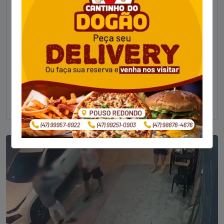
Foragido pela morte de delegado aposentado
em bar morre em confronto com a polícia em SC
STAFF - OBV
29/01/2023
Um dos dois foragidos investigados pelo latrocínio de
um delegado aposentado em um bar de Criciúma, no
Sul catarinense, foi