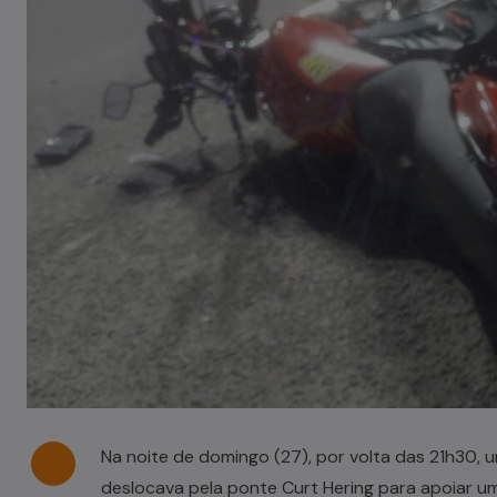
Casal de idosos fica ferido após
veículo capotar em Pouso Redondo
07/08/2026
Na noite de domingo (27), por volta das 21h30, 
deslocava pela ponte Curt Hering para apoiar u