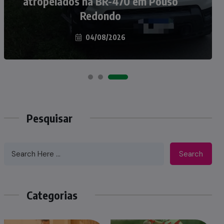
atropelados na BR-470 em Pouso
Taió ao palco do Programa Silvio
Redondo
Santos
04/08/2026
07/08/2026
Pesquisar
Search
Categorias