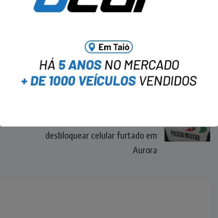
NEXT
Homem é detido por
receptação ao tentar
desbloquear celular furtado em
Aurora