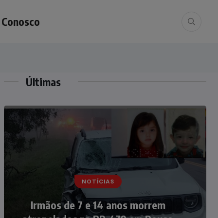
e Conosco
Últimas
NOTÍCIAS
NOTÍCIAS
Nádia Menegazzi leva o nome de
Irmãos de 7 e 14 anos morrem