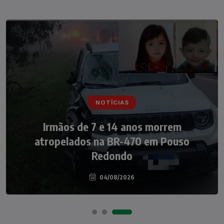
NOTÍCIAS
NOTÍCIAS
Irmãos de 7 e 14 anos morrem
Nádia Menegazzi leva o nome de Taió ao
atropelados na BR-470 em Pouso
palco do Programa Silvio Santos
Redondo
04/08/2026
07/08/2026