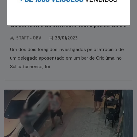
NOTÍCIAS
Foragido pela morte de delegado aposentado
em bar morre em confronto com a polícia em SC
STAFF - OBV
29/01/2023
Um dos dois foragidos investigados pelo latrocínio de
um delegado aposentado em um bar de Criciúma, no
Sul catarinense, foi