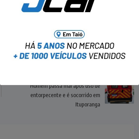
NEXT
Homem passa mal após uso de
entorpecente e é socorrido em
Ituporanga