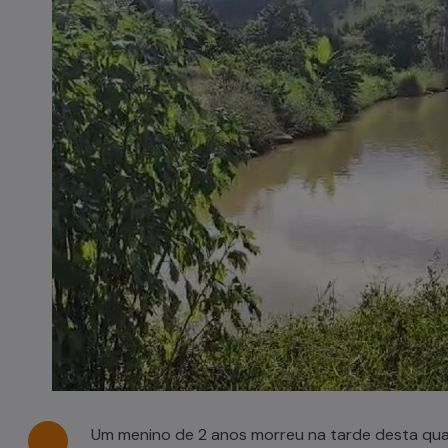
Casal de idosos fica ferido após
veículo capotar em Pouso Redondo
07/08/2026
Um menino de 2 anos morreu na tarde desta quar