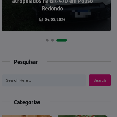
atropelados na BR-470 em Pouso
Taió ao palco do Programa Silvio
Redondo
Santos
04/08/2026
07/08/2026
Pesquisar
Search
Categorias