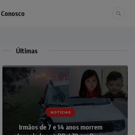
e Conosco
Últimas
NOTÍCIAS
NOTÍCIAS
Nádia Menegazzi leva o nome de
Irmãos de 7 e 14 anos morrem