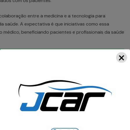
dados com os pacientes.
olaboração entre a medicina e a tecnologia para
a saúde. A expectativa é que iniciativas como essa
o médico, beneficiando pacientes e profissionais da saúde
×
a no WhatsApp notícias do Portal OBV.