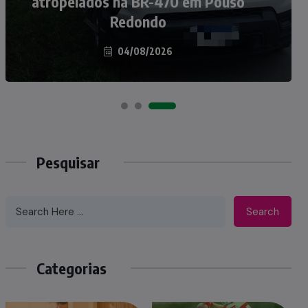
atropelados na BR-470 em Pouso
Taió ao palco do Programa Silvio
Redondo
Santos
04/08/2026
07/08/2026
Pesquisar
Search
Categorias