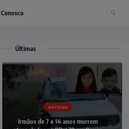
e Conosco
Últimas
NOTÍCIAS
NOTÍCIAS
Nádia Menegazzi leva o nome de
Irmãos de 7 e 14 anos morrem