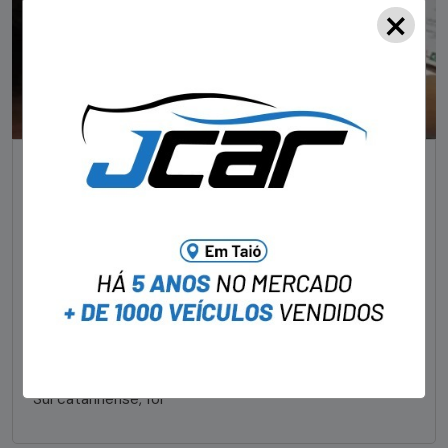
×
NOTÍCIAS
Foragido pela morte de delegado aposentado
em bar morre em confronto com a polícia em SC
STAFF - OBV
29/01/2023
Um dos dois foragidos investigados pelo latrocínio de
um delegado aposentado em um bar de Criciúma, no
Sul catarinense, foi