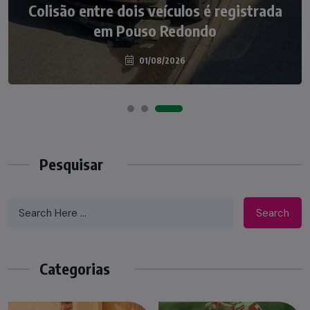
Colisão entre dois veículos é registrada
atropelados na BR-470 em Pouso
em Pouso Redondo
Redondo
04/08/2026
01/08/2026
Pesquisar
Search
Categorias