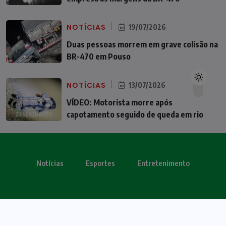
NOTÍCIAS
19/07/2026
Duas pessoas morrem em grave colisão na
BR-470 em Pouso
NOTÍCIAS
13/07/2026
VÍDEO: Motorista morre após
capotamento seguido de queda em rio
Notícias
Esportes
Entretenimento
Todos os direitos reservados - OBV 2024