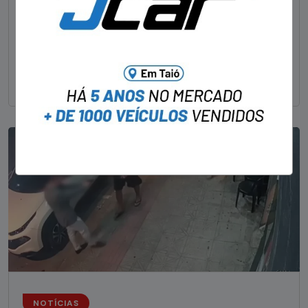
STAFF - OBV
29/01/2023
Um dos dois foragidos investigados pelo latrocínio de
um delegado aposentado em um bar de Criciúma, no
Sul catarinense, foi
NOTÍCIAS