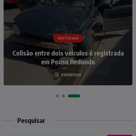
NOTÍCIAS
NOTÍCIAS
Irmãos de 7 e 14 anos morrem
Colisão entre dois veículos é registrada
atropelados na BR-470 em Pouso
em Pouso Redondo
Redondo
04/08/2026
01/08/2026
Pesquisar