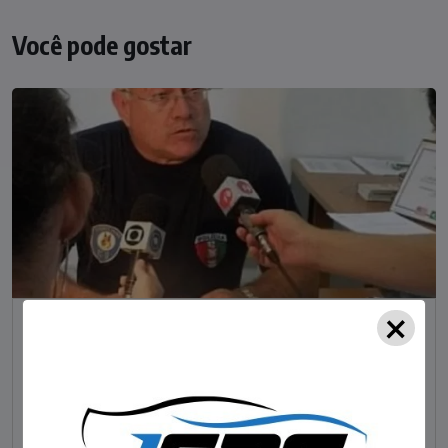
Você pode gostar
×
NOTÍCIAS
Foragido pela morte de delegado aposentado
em bar morre em confronto com a polícia em SC