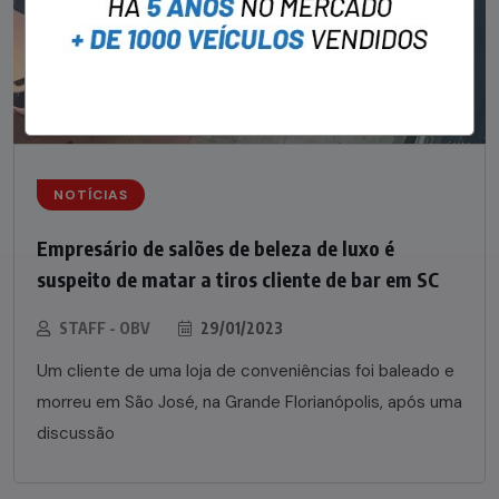
NOTÍCIAS
Empresário de salões de beleza de luxo é
suspeito de matar a tiros cliente de bar em SC
STAFF - OBV
29/01/2023
Um cliente de uma loja de conveniências foi baleado e
morreu em São José, na Grande Florianópolis, após uma
discussão