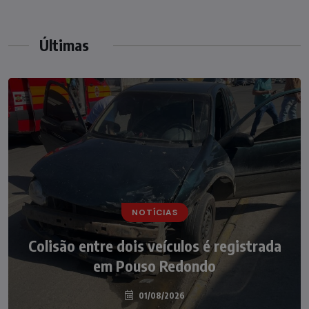
Últimas
NOTÍCIAS
NOTÍCIAS
Irmãos de 7 e 14 anos morrem
Colisão entre dois veículos é registrada
atropelados na BR-470 em Pouso
em Pouso Redondo
Redondo
04/08/2026
01/08/2026