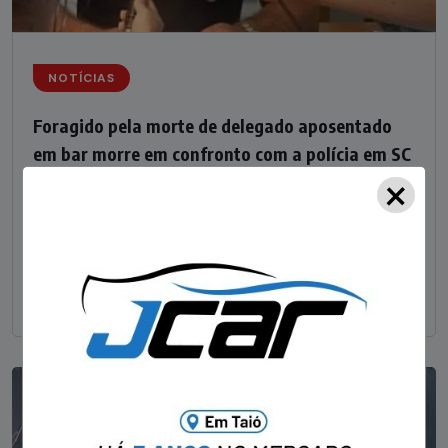
NOTÍCIAS
Foragido pela morte de delegado aposentado
em bar morre em confronto com a polícia em SC
×
STAFF - OBV
29/01/2023
Um dos dois foragidos investigados pelo latrocínio de
um delegado aposentado em um bar de Criciúma, no
Sul catarinense, foi