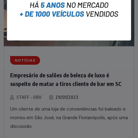
NOTÍCIAS
Empresário de salões de beleza de luxo é
suspeito de matar a tiros cliente de bar em SC
STAFF - OBV
29/01/2023
Um cliente de uma loja de conveniências foi baleado e
morreu em São José, na Grande Florianópolis, após uma
discussão