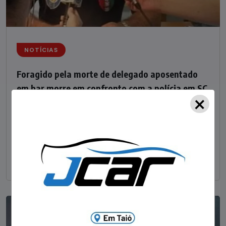
NOTÍCIAS
Foragido pela morte de delegado aposentado
em bar morre em confronto com a polícia em SC
×
STAFF - OBV
29/01/2023
Um dos dois foragidos investigados pelo latrocínio de
um delegado aposentado em um bar de Criciúma, no
Sul catarinense, foi