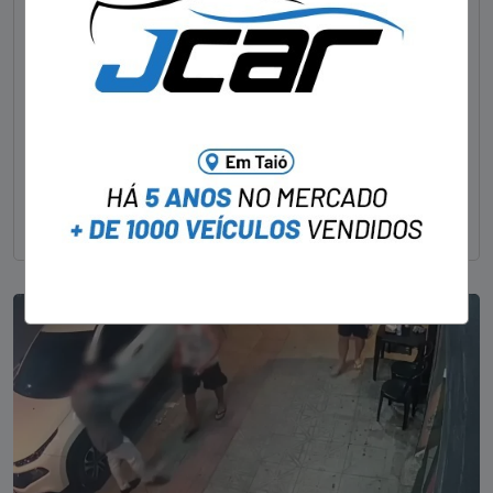
Foragido pela morte de delegado aposentado
em bar morre em confronto com a polícia em SC
STAFF - OBV
29/01/2023
Um dos dois foragidos investigados pelo latrocínio de
um delegado aposentado em um bar de Criciúma, no
Sul catarinense, foi