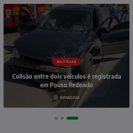
NOTÍCIAS
NOTÍCIAS
Irmãos de 7 e 14 anos morrem
Colisão entre dois veículos é registrada
atropelados na BR-470 em Pouso
em Pouso Redondo
Redondo
04/08/2026
01/08/2026