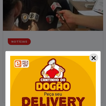
NOTÍCIAS
×
Foragido pela morte de delegado aposentado
em bar morre em confronto com a polícia em SC
STAFF - OBV
29/01/2023
Um dos dois foragidos investigados pelo latrocínio de
um delegado aposentado em um bar de Criciúma, no
Sul catarinense, foi