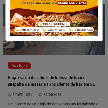
NOTÍCIAS
Empresário de salões de beleza de luxo é
suspeito de matar a tiros cliente de bar em SC
STAFF - OBV
29/01/2023
Um cliente de uma loja de conveniências foi baleado e