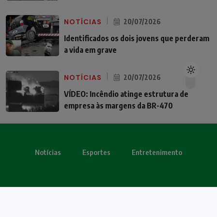
NOTÍCIAS
20/07/2026
Identificados os dois jovens que perderam
a vida em grave
NOTÍCIAS
20/07/2026
VÍDEO: Incêndio atinge estrutura de
empresa às margens da BR-470
Notícias
Esportes
Entretenimento
Todos os direitos reservados - OBV 2024