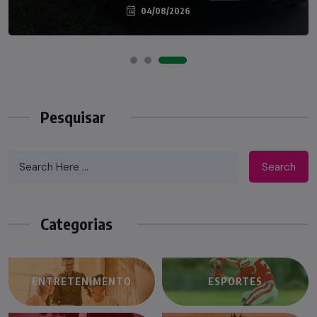
04/08/2026
07/08/2026
Pesquisar
Search
Categorias
ENTRETENIMENTO
ESPORTES