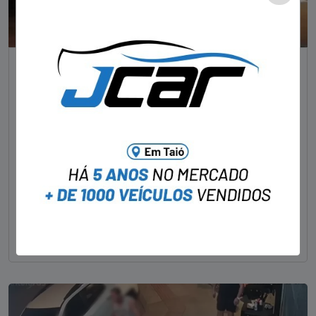
NOTÍCIAS
Foragido pela morte de delegado aposentado
em bar morre em confronto com a polícia em SC
STAFF - OBV
29/01/2023
Um dos dois foragidos investigados pelo latrocínio de
um delegado aposentado em um bar de Criciúma, no
Sul catarinense, foi