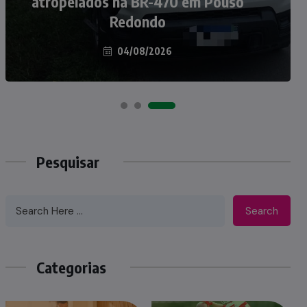
atropelados na BR-470 em Pouso
Taió ao palco do Programa Silvio
Redondo
Santos
04/08/2026
07/08/2026
Pesquisar
Search
Categorias