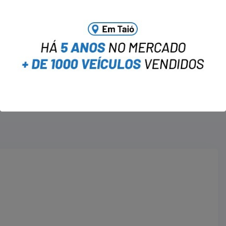
NEXT
Colisão na BR-470 em Rio do
Sul Deixa Motorista Ferido