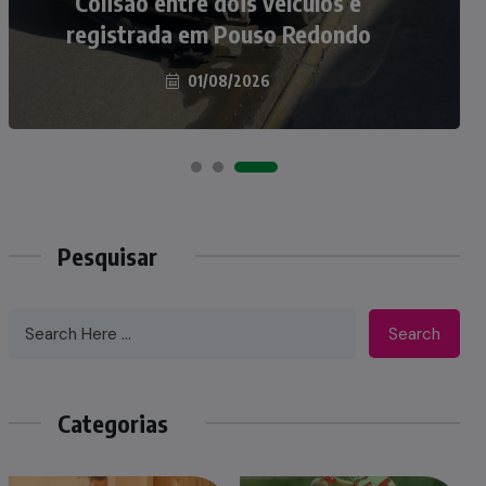
atropelados na BR-470 em Pouso
Colisão entre dois veículos é
registrada em Pouso Redondo
Redondo
04/08/2026
01/08/2026
Pesquisar
Search
Categorias