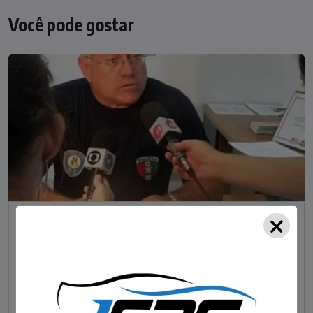
Você pode gostar
×
NOTÍCIAS
Foragido pela morte de delegado aposentado
em bar morre em confronto com a polícia em SC