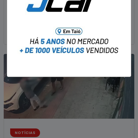
STAFF - OBV
29/01/2023
Um dos dois foragidos investigados pelo latrocínio de
um delegado aposentado em um bar de Criciúma, no
Sul catarinense, foi
NOTÍCIAS