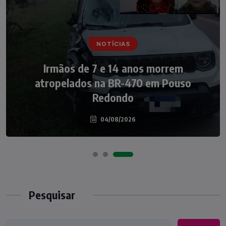
NOTÍCIAS
NOTÍCIAS
Irmãos de 7 e 14 anos morrem
Nádia Menegazzi leva o nome de Taió ao
atropelados na BR-470 em Pouso
palco do Programa Silvio Santos
Redondo
04/08/2026
07/08/2026
Pesquisar