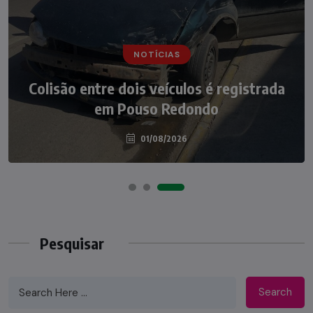
NOTÍCIAS
NOTÍCIAS
Irmãos de 7 e 14 anos morrem
Colisão entre dois veículos é registrada
atropelados na BR-470 em Pouso
em Pouso Redondo
Redondo
04/08/2026
01/08/2026
Pesquisar
Search