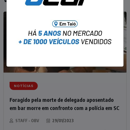
NOTÍCIAS
Foragido pela morte de delegado aposentado
em bar morre em confronto com a polícia em SC
STAFF - OBV
29/01/2023