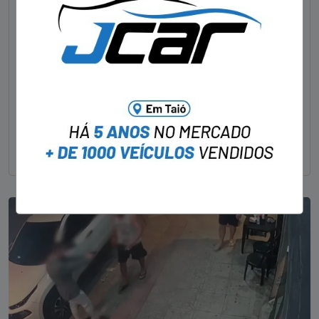
Foragido pela morte de delegado aposentado
em bar morre em confronto com a polícia em SC
STAFF - OBV
29/01/2023
Um dos dois foragidos investigados pelo latrocínio de
um delegado aposentado em um bar de Criciúma, no
Sul catarinense, foi