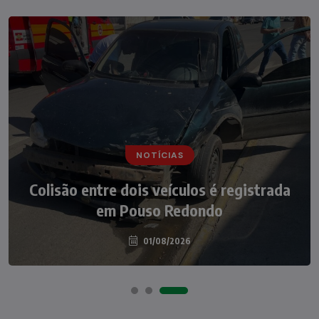
NOTÍCIAS
NOTÍCIAS
Irmãos de 7 e 14 anos morrem
Colisão entre dois veículos é registrada
atropelados na BR-470 em Pouso
em Pouso Redondo
Redondo
04/08/2026
01/08/2026