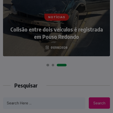
NOTÍCIAS
NOTÍCIAS
Irmãos de 7 e 14 anos morrem
Colisão entre dois veículos é registrada
atropelados na BR-470 em Pouso
em Pouso Redondo
Redondo
04/08/2026
01/08/2026
Pesquisar
Search