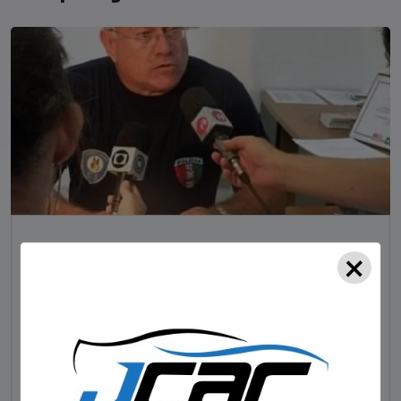
×
NOTÍCIAS
Foragido pela morte de delegado aposentado
em bar morre em confronto com a polícia em SC
STAFF - OBV
29/01/2023
Um dos dois foragidos investigados pelo latrocínio de