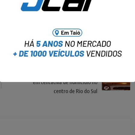
NEXT
Homem é ferido com navalha
em tentativa de homicídio no
centro de Rio do Sul