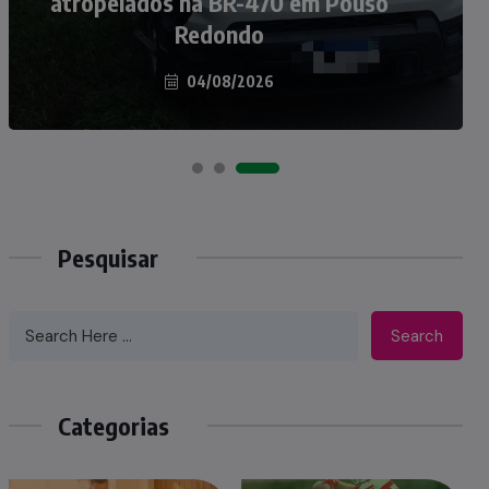
atropelados na BR-470 em Pouso
Taió ao palco do Programa Silvio
Redondo
Santos
04/08/2026
07/08/2026
Pesquisar
Search
Categorias