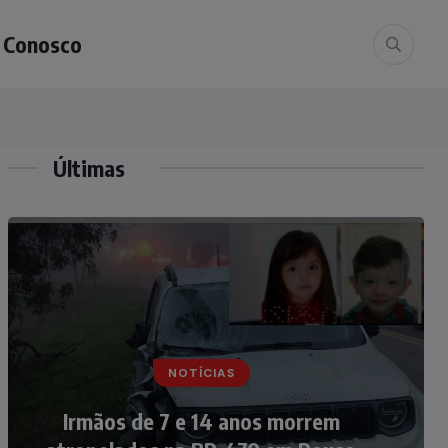
e Conosco
Últimas
NOTÍCIAS
NOTÍCIAS
Nádia Menegazzi leva o nome de
Irmãos de 7 e 14 anos morrem