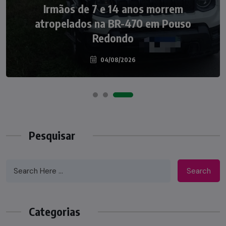
Irmãos de 7 e 14 anos morrem
Nádia Menegazzi leva o nome de Taió ao
atropelados na BR-470 em Pouso
palco do Programa Silvio Santos
Redondo
04/08/2026
07/08/2026
Pesquisar
Search
Categorias