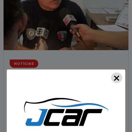
NOTÍCIAS
×
Foragido pela morte de delegado aposentado
em bar morre em confronto com a polícia em SC
STAFF - OBV
29/01/2023
Um dos dois foragidos investigados pelo latrocínio de
um delegado aposentado em um bar de Criciúma, no
Sul catarinense, foi