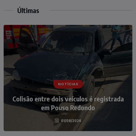
Últimas
NOTÍCIAS
NOTÍCIAS
Irmãos de 7 e 14 anos morrem
Colisão entre dois veículos é registrada
atropelados na BR-470 em Pouso
em Pouso Redondo
Redondo
04/08/2026
01/08/2026