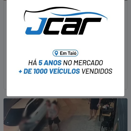
NOTÍCIAS
Foragido pela morte de delegado aposentado
em bar morre em confronto com a polícia em SC
STAFF - OBV
29/01/2023
Um dos dois foragidos investigados pelo latrocínio de
um delegado aposentado em um bar de Criciúma, no
Sul catarinense, foi