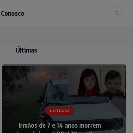
e Conosco
Últimas
NOTÍCIAS
NOTÍCIAS
Nádia Menegazzi leva o nome de
Irmãos de 7 e 14 anos morrem