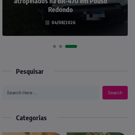
atropelados na BR-470 em Pouso
Taió ao palco do Programa Silvio
Redondo
Santos
04/08/2026
07/08/2026
Pesquisar
Search
Categorias