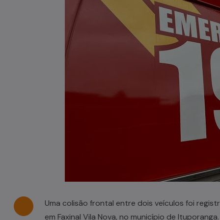
Casal de idosos fica ferido após
veículo capotar em Pouso Redondo
07/08/2026
Uma colisão frontal entre dois veículos foi regist
em Faxinal Vila Nova, no município de Ituporanga