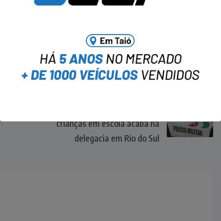
NEXT
Confusão após briga entre
crianças em escola acaba na
delegacia em Rio do Sul