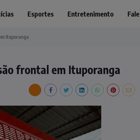
ícias
Esportes
Entretenimento
Fal
 em Ituporanga
são frontal em Ituporanga