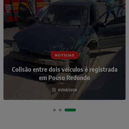
NOTÍCIAS
NOTÍCIAS
Irmãos de 7 e 14 anos morrem
Colisão entre dois veículos é registrada
atropelados na BR-470 em Pouso
em Pouso Redondo
Redondo
04/08/2026
01/08/2026