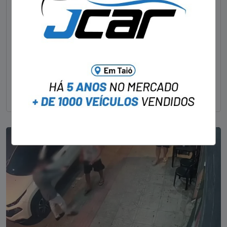
Foragido pela morte de delegado aposentado
em bar morre em confronto com a polícia em SC
STAFF - OBV
29/01/2023
Um dos dois foragidos investigados pelo latrocínio de
um delegado aposentado em um bar de Criciúma, no
Sul catarinense, foi