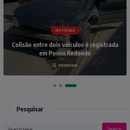
NOTÍCIAS
NOTÍCIAS
Irmãos de 7 e 14 anos morrem
Colisão entre dois veículos é registrada
atropelados na BR-470 em Pouso
em Pouso Redondo
Redondo
04/08/2026
01/08/2026
Pesquisar
Search