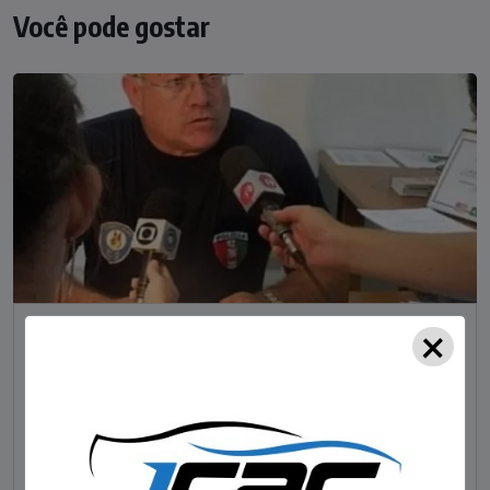
Você pode gostar
×
NOTÍCIAS
Foragido pela morte de delegado aposentado
em bar morre em confronto com a polícia em SC
STAFF - OBV
29/01/2023