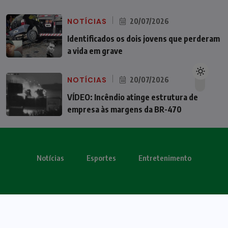
NOTÍCIAS
20/07/2026
Identificados os dois jovens que perderam
a vida em grave
NOTÍCIAS
20/07/2026
VÍDEO: Incêndio atinge estrutura de
empresa às margens da BR-470
Notícias
Esportes
Entretenimento
Todos os direitos reservados - OBV 2024