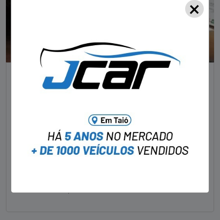
×
NOTÍCIAS
Foragido pela morte de delegado aposentado
em bar morre em confronto com a polícia em SC
STAFF - OBV
29/01/2023
Um dos dois foragidos investigados pelo latrocínio de
um delegado aposentado em um bar de Criciúma, no
Sul catarinense, foi