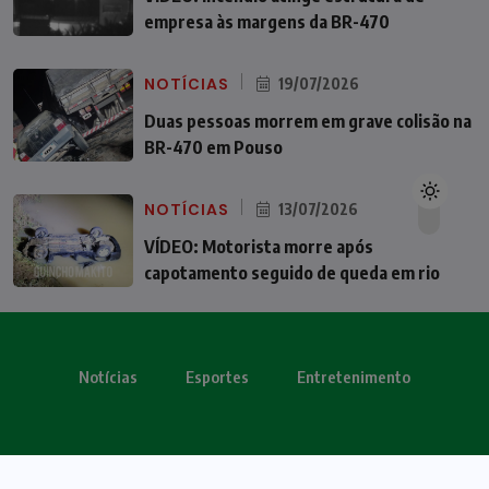
empresa às margens da BR-470
NOTÍCIAS
19/07/2026
Duas pessoas morrem em grave colisão na
BR-470 em Pouso
NOTÍCIAS
13/07/2026
VÍDEO: Motorista morre após
capotamento seguido de queda em rio
Notícias
Esportes
Entretenimento