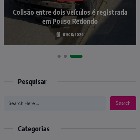
Irmãos de 7 e 14 anos morrem
Colisão entre dois veículos é registrada
atropelados na BR-470 em Pouso
em Pouso Redondo
Redondo
04/08/2026
01/08/2026
Pesquisar
Search
Categorias