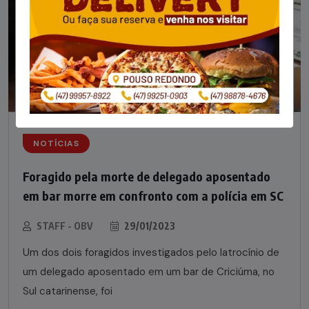
NOTÍCIAS
Foragido pela morte de delegado aposentado
em bar morre em confronto com a polícia em SC
STAFF - OBV
29/01/2023
Um dos dois foragidos investigados pelo latrocínio de
um delegado aposentado em um bar de Criciúma, no
Sul catarinense, foi