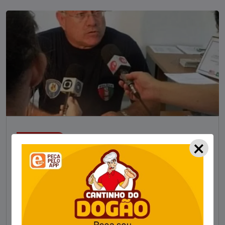
×
NOTÍCIAS
Foragido pela morte de delegado aposentado
em bar morre em confronto com a polícia em SC
STAFF - OBV
29/01/2023
Um dos dois foragidos investigados pelo latrocínio de