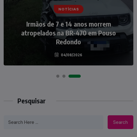
NOTÍCIAS
NOTÍCIAS
Irmãos de 7 e 14 anos morrem
Nádia Menegazzi leva o nome de Taió ao
atropelados na BR-470 em Pouso
palco do Programa Silvio Santos
Redondo
04/08/2026
07/08/2026
Pesquisar
Search