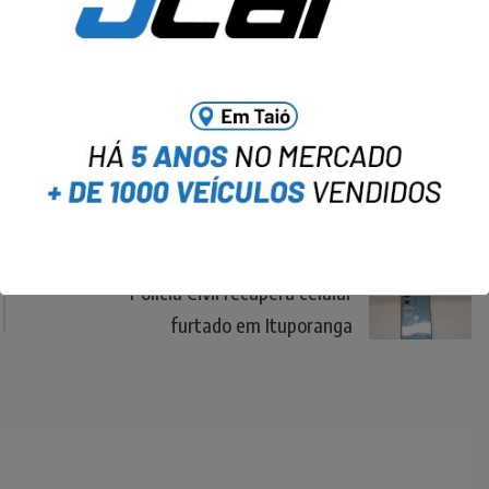
NEXT
Polícia Civil recupera celular
furtado em Ituporanga