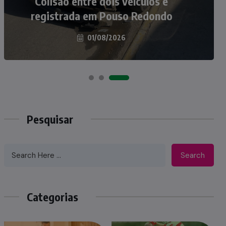
atropelados na BR-470 em Pouso
Colisão entre dois veículos é
registrada em Pouso Redondo
Redondo
04/08/2026
01/08/2026
Pesquisar
Search
Categorias