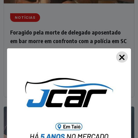
NOTÍCIAS
Foragido pela morte de delegado aposentado
em bar morre em confronto com a polícia em SC
×
STAFF - OBV
29/01/2023
Um dos dois foragidos investigados pelo latrocínio de
um delegado aposentado em um bar de Criciúma, no
Sul catarinense, foi