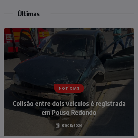
Últimas
NOTÍCIAS
NOTÍCIAS
Irmãos de 7 e 14 anos morrem
Colisão entre dois veículos é registrada
atropelados na BR-470 em Pouso
em Pouso Redondo
Redondo
04/08/2026
01/08/2026