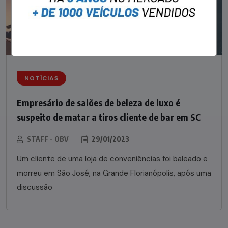
NOTÍCIAS
Empresário de salões de beleza de luxo é
suspeito de matar a tiros cliente de bar em SC
STAFF - OBV
29/01/2023
Um cliente de uma loja de conveniências foi baleado e
morreu em São José, na Grande Florianópolis, após uma
discussão