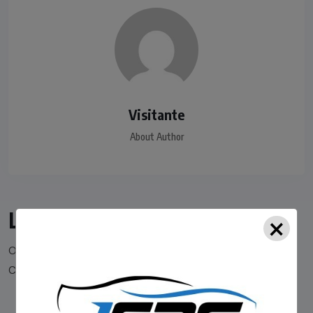
Visitante
About Author
×
Leave a comment
O seu endereço de e-mail não será publicado.
Campos obrigatórios são marcados com
*