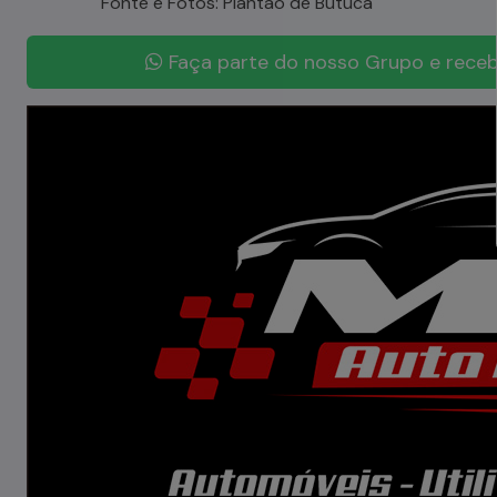
Fonte e Fotos: Plantão de Butuca
Faça parte do nosso Grupo e receb