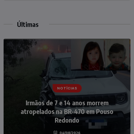
Últimas
NOTÍCIAS
NOTÍCIAS
Irmãos de 7 e 14 anos morrem
Nádia Menegazzi leva o nome de Taió ao
atropelados na BR-470 em Pouso
palco do Programa Silvio Santos
Redondo
04/08/2026
07/08/2026