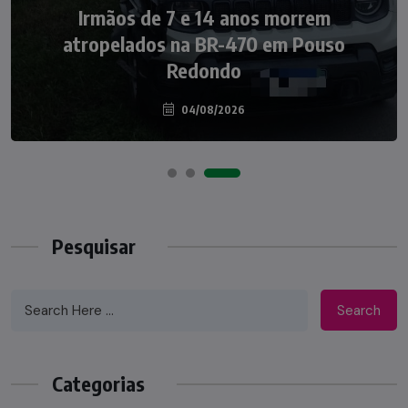
NOTÍCIAS
Irmãos de 7 e 14 anos morrem
Nádia Menegazzi leva o nome de Taió ao
atropelados na BR-470 em Pouso
palco do Programa Silvio Santos
Redondo
04/08/2026
07/08/2026
Pesquisar
Search
Categorias