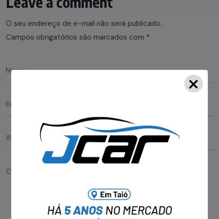
Leave a comment
O seu endereço de e-mail não será publicado.
Campos obrigatórios são marcados com
*
×