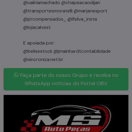
@valiriamachado @chapeacaodijan
@transportesmoratelli @marjanesport
@prcompensados_ @Ifsilva_insta
@lojacalvest
E apoiada por:
@belisestock @jmainhardtcontabilidade
@sincroniza.net.br
Faça parte do nosso Grupo e receba no
WhatsApp notícias do Portal OBV.